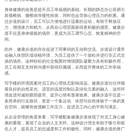
身体健康的改善是提升员工幸福感的基础。长期的静态办公容易引
发颈椎病、腰椎病等慢性疾病，同时也会导致心理压力的积累。通
过步道的设计，员工可以方便地进行适量的运动，有助于释放压
力，增强体力和精力，从而在心理层面获得更积极的感受。健康步
道不仅是身体锻炼的场所，更成为员工调节心态、恢复精神的空
间。
此外，健康步道的存在促进了同事间的互动和交流。步道设计通常
会融入休憩区或绿植环境，为员工提供了一个放松并进行非正式交
谈的场所。这种轻松的社交氛围对增强团队凝聚力具有积极作用，
员工在相互支持和沟通中获得归属感，从而提升整体的工作幸福
感。
写字楼的环境因素对员工的心理状态影响深远。健康步道往往伴随
着良好的自然采光、适宜的温度控制以及绿化元素的融入，这些环
境改进对减轻眼部疲劳、提升心情有显著效果。健康步道不仅是一
条简单的行走路径，更是一个集运动、休憩与自然体验于一体的复
合空间，能够有效缓解工作压力，促进员工内心的平和与满足。
从企业管理的角度来看，写字楼配备健康步道体现了对员工身心健
康的重视，展现了企业的人文关怀。这种设计理念有助于吸引和留
住人才，提高员工的忠诚度和工作积极性。同时，健康步道的推广