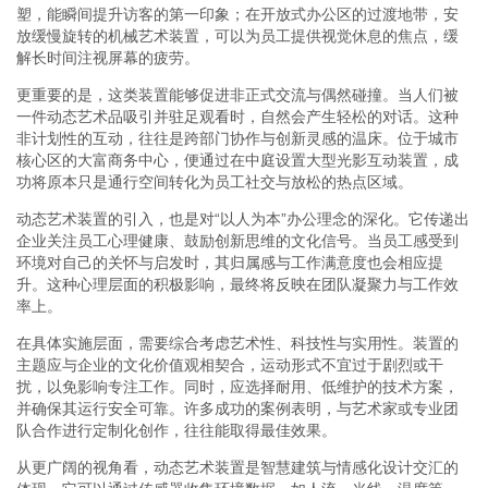
塑，能瞬间提升访客的第一印象；在开放式办公区的过渡地带，安
放缓慢旋转的机械艺术装置，可以为员工提供视觉休息的焦点，缓
解长时间注视屏幕的疲劳。
更重要的是，这类装置能够促进非正式交流与偶然碰撞。当人们被
一件动态艺术品吸引并驻足观看时，自然会产生轻松的对话。这种
非计划性的互动，往往是跨部门协作与创新灵感的温床。位于城市
核心区的大富商务中心，便通过在中庭设置大型光影互动装置，成
功将原本只是通行空间转化为员工社交与放松的热点区域。
动态艺术装置的引入，也是对“以人为本”办公理念的深化。它传递出
企业关注员工心理健康、鼓励创新思维的文化信号。当员工感受到
环境对自己的关怀与启发时，其归属感与工作满意度也会相应提
升。这种心理层面的积极影响，最终将反映在团队凝聚力与工作效
率上。
在具体实施层面，需要综合考虑艺术性、科技性与实用性。装置的
主题应与企业的文化价值观相契合，运动形式不宜过于剧烈或干
扰，以免影响专注工作。同时，应选择耐用、低维护的技术方案，
并确保其运行安全可靠。许多成功的案例表明，与艺术家或专业团
队合作进行定制化创作，往往能取得最佳效果。
从更广阔的视角看，动态艺术装置是智慧建筑与情感化设计交汇的