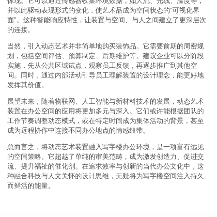
体现。它可以通过传感器收集环境数据，如人流、光线、温度等，
并以此驱动表现形式的变化，使艺术品成为空间状态的“可视化界
面”。这种智能响应特性，让装置与空间、与人之间建立了更深层次
的连接。
当然，引入动态艺术并非简单地购买装饰品。它需要前期的周密规
划，包括空间评估、预算制定、后期维护等。建议企业可以分阶段
实施，先从公共区域试点，观察员工反馈，再逐步推广到其他空
间。同时，通过内部活动引导员工理解装置的设计理念，能更好地
发挥其价值。
展望未来，随着物联网、人工智能与新材料技术的发展，动态艺术
装置在办公空间的应用将更加多元与深入。它们或许能根据团队的
工作节奏调整动态模式，或在特定时间成为集体活动的背景，甚至
成为远程协作中连接不同办公地点的情感纽带。
总而言之，将动态艺术装置融入写字楼办公环境，是一项富有远见
的空间策略。它超越了单纯的审美范畴，成为激发创造力、促进交
流、提升福祉的催化剂。在追求效率与创新的当代办公文化中，这
种融合科技与人文关怀的设计思维，无疑将为写字楼空间注入持久
而鲜活的能量。